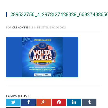
289532756_412978127428328_6692743865
POR
CR2-ADMIN3
EM
14 DE SETEMBRO DE 2022
COMPARTILHAR:
Twitter
Facebook
Google+
Pinterest
LinkedIn
Tumblr