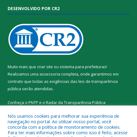
DESENVOLVIDO POR CR2
Muito mais que
criar site
ou
sistema para prefeituras
!
Realizamos uma
assessoria
completa, onde garantimos em
contrato que todas as exigências das
leis de transparência
pública
serão atendidas.
Conheça o
PNTP
e o
Radar da Transparência Pública
Nós usamos cookies para melhorar sua experiência de
navegação no portal. Ao utilizar nosso portal, você
concorda com a política de monitoramento de cookies.
Para ter mais informações sobre como isso é feito, acesse
Todos os direitos reservados a Prefeitura Municipal de Santa