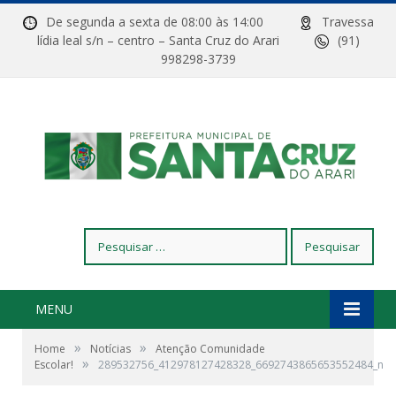
De segunda a sexta de 08:00 às 14:00
Travessa
lídia leal s/n – centro – Santa Cruz do Arari
(91)
998298-3739
Pesquisar
por:
MENU
»
»
Home
Notícias
Atenção Comunidade
»
Escolar!
289532756_412978127428328_6692743865653552484_n