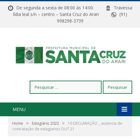
De segunda a sexta de 08:00 às 14:00
Travessa
lídia leal s/n – centro – Santa Cruz do Arari
(91)
998298-3739
Pesquisar
por:
MENU
»
»
Home
Estagiário 2022
10 DECLARAÇÃO _ ausencia de
contratação de estagiarios OUT 21