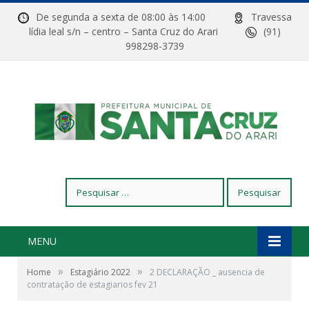
De segunda a sexta de 08:00 às 14:00
Travessa
lídia leal s/n – centro – Santa Cruz do Arari
(91)
998298-3739
Pesquisar
por:
MENU
»
»
Home
Estagiário 2022
2 DECLARAÇÃO _ ausencia de
contratação de estagiarios fev 21