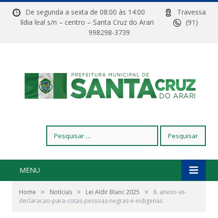
De segunda a sexta de 08:00 às 14:00
Travessa
lídia leal s/n – centro – Santa Cruz do Arari
(91)
998298-3739
Pesquisar
por:
MENU
»
»
»
Home
Notícias
Lei Aldir Blanc 2025
8. anexo-vii-
declaracao-para-cotas-pessoas-negras-e-indigenas