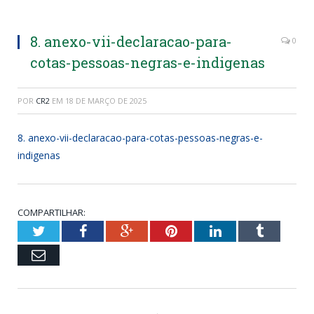
8. anexo-vii-declaracao-para-
0
cotas-pessoas-negras-e-indigenas
POR
CR2
EM
18 DE MARÇO DE 2025
8. anexo-vii-declaracao-para-cotas-pessoas-negras-e-
indigenas
COMPARTILHAR:
Twitter
Facebook
Google+
Pinterest
LinkedIn
Tumblr
Email