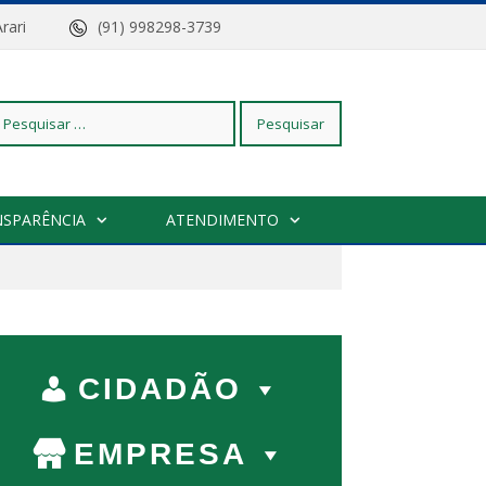
z do Arari
(91) 998298-3739
squisar
NSPARÊNCIA
ATENDIMENTO
r:
CIDADÃO
EMPRESA