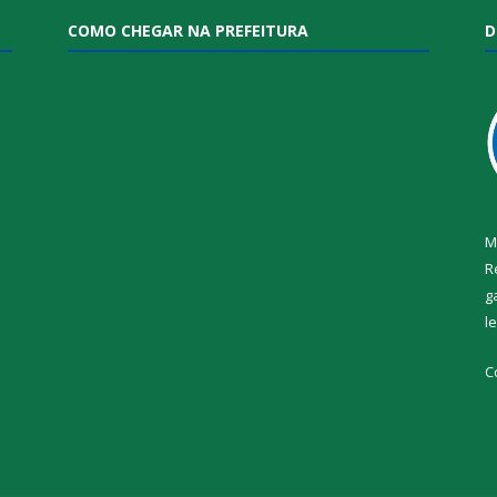
COMO CHEGAR NA PREFEITURA
D
M
R
g
l
i
C