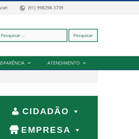
z do Arari
(91) 998298-3739
squisar
NSPARÊNCIA
ATENDIMENTO
r:
CIDADÃO
EMPRESA