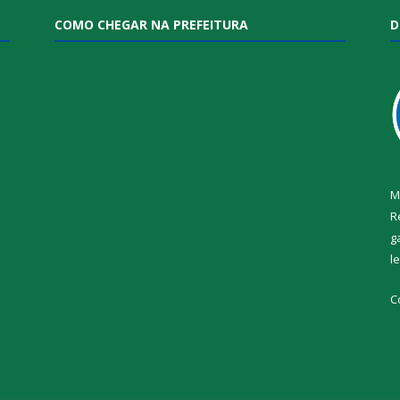
COMO CHEGAR NA PREFEITURA
D
M
R
g
l
i
C