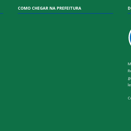
COMO CHEGAR NA PREFEITURA
D
M
R
g
l
i
C