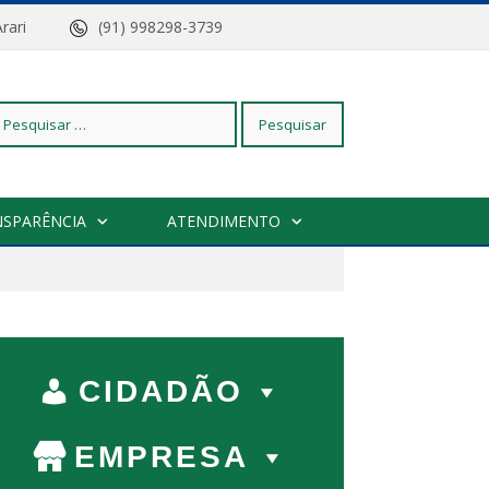
z do Arari
(91) 998298-3739
squisar
NSPARÊNCIA
ATENDIMENTO
r:
CIDADÃO
EMPRESA