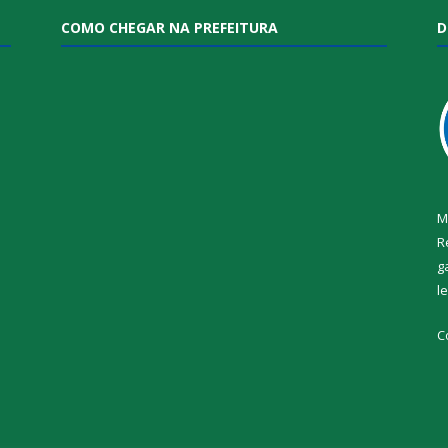
COMO CHEGAR NA PREFEITURA
D
M
R
g
l
i
C