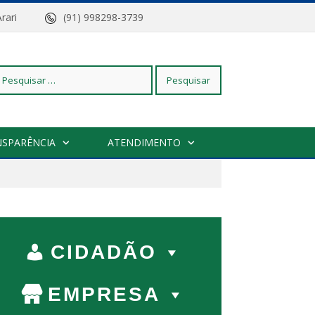
z do Arari
(91) 998298-3739
squisar
NSPARÊNCIA
ATENDIMENTO
r:
CIDADÃO
EMPRESA