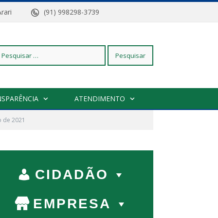
z do Arari
(91) 998298-3739
squisar
NSPARÊNCIA
ATENDIMENTO
o de 2021
r:
CIDADÃO
EMPRESA