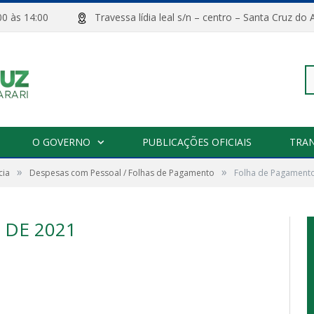
08:00 às 14:00
Travessa lídia leal s/n – centro – Santa Cru
Pe
O GOVERNO
PUBLICAÇÕES OFICIAIS
TRA
»
»
cia
Despesas com Pessoal / Folhas de Pagamento
Folha de Pagament
po
DE 2021