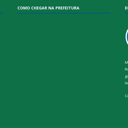
COMO CHEGAR NA PREFEITURA
D
M
R
g
l
i
C