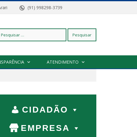
z do Arari
(91) 998298-3739
squisar
NSPARÊNCIA
ATENDIMENTO
r:
CIDADÃO
EMPRESA