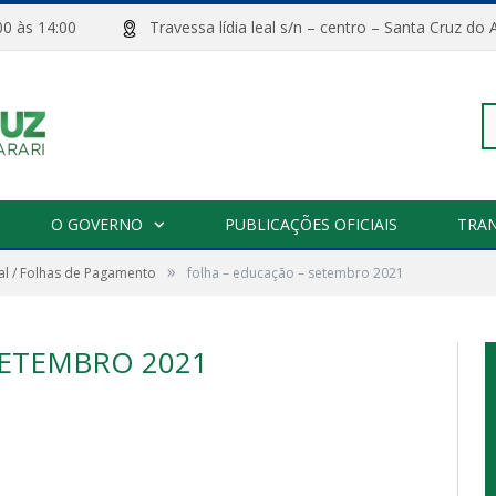
08:00 às 14:00
Travessa lídia leal s/n – centro – Santa Cru
Pe
O GOVERNO
PUBLICAÇÕES OFICIAIS
TRA
»
l / Folhas de Pagamento
folha – educação – setembro 2021
po
SETEMBRO 2021