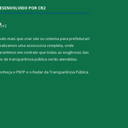
ESENVOLVIDO POR CR2
uito mais que
criar site
ou
sistema para prefeituras
!
ealizamos uma
assessoria
completa, onde
arantimos em contrato que todas as exigências das
eis de transparência pública
serão atendidas.
onheça o
PNTP
e o
Radar da Transparência Pública