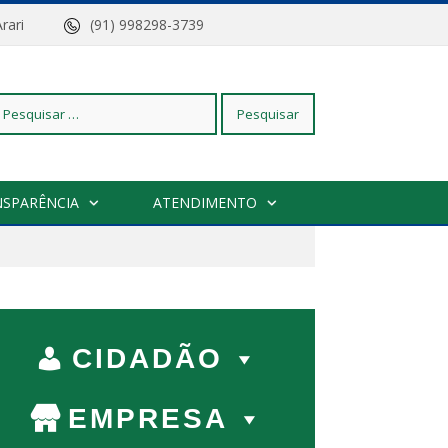
z do Arari
(91) 998298-3739
squisar
NSPARÊNCIA
ATENDIMENTO
r:
CIDADÃO
EMPRESA