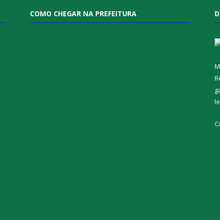
COMO CHEGAR NA PREFEITURA
D
M
R
g
l
C
i