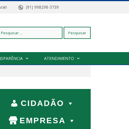
z do Arari
(91) 998298-3739
squisar
NSPARÊNCIA
ATENDIMENTO
r:
CIDADÃO
EMPRESA