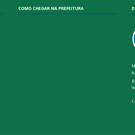
COMO CHEGAR NA PREFEITURA
D
M
R
g
l
i
C