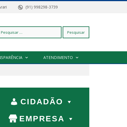
z do Arari
(91) 998298-3739
squisar
NSPARÊNCIA
ATENDIMENTO
r:
CIDADÃO
EMPRESA