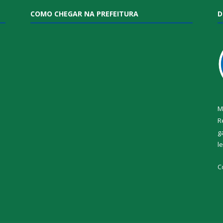
COMO CHEGAR NA PREFEITURA
D
M
R
g
l
i
C