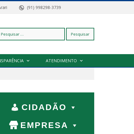
z do Arari
(91) 998298-3739
squisar
NSPARÊNCIA
ATENDIMENTO
r:
CIDADÃO
EMPRESA