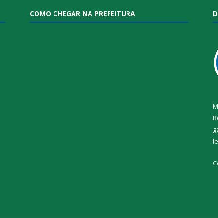
COMO CHEGAR NA PREFEITURA
D
M
R
g
l
i
C