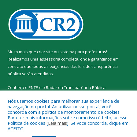
Muito mais que
criar site
ou
sistema para prefeituras
!
Realizamos uma
assessoria
completa, onde garantimos em
contrato que todas as exigências das
leis de transparência
pública
serão atendidas.
Conheça o
PNTP
e o
Radar da Transparência Pública
Nós usamos cookies para melhorar sua experiência de
navegação no portal. Ao utilizar nosso portal, você
concorda com a política de monitoramento de cookies.
Para ter mais informações sobre como isso é feito, acesse
Todos os direitos reservados a Prefeitura Municipal de Santa
Política de cookies (
Leia mais
). Se você concorda, clique em
Cruz do Arari.
ACEITO.