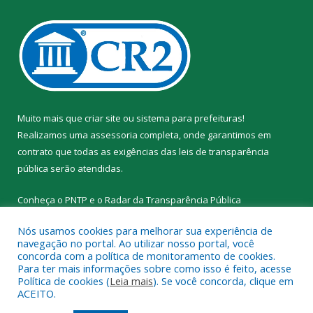
Muito mais que
criar site
ou
sistema para prefeituras
!
Realizamos uma
assessoria
completa, onde garantimos em
contrato que todas as exigências das
leis de transparência
pública
serão atendidas.
Conheça o
PNTP
e o
Radar da Transparência Pública
Nós usamos cookies para melhorar sua experiência de
navegação no portal. Ao utilizar nosso portal, você
concorda com a política de monitoramento de cookies.
Para ter mais informações sobre como isso é feito, acesse
Todos os direitos reservados a Prefeitura Municipal de Santa
Política de cookies (
Leia mais
). Se você concorda, clique em
Cruz do Arari.
ACEITO.