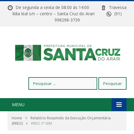
De segunda a sexta de 08:00 às 14:00
Travessa
lídia leal s/n – centro – Santa Cruz do Arari
(91)
998298-3739
Pesquisar
por:
MENU
»
Home
Relatório Resumido da Execução Orçamentária
»
(RREO)
RREO 3° BIM