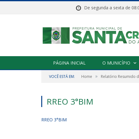
De segunda a sexta de 
PÁGINA INICIAL
O MUNICÍPIO
»
VOCÊ ESTÁ EM:
Home
Relatório Resumido 
RREO 3°BIM
RREO 3°BIM