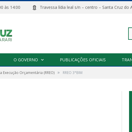
08:00 às 14:00
Travessa lídia leal s/n – centro – Santa Cru
Pe
O GOVERNO
PUBLICAÇÕES OFICIAIS
TRA
»
da Execução Orçamentária (RREO)
RREO 3°BIM
po