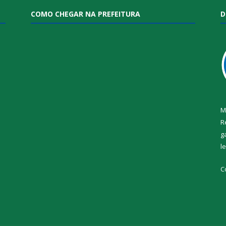
COMO CHEGAR NA PREFEITURA
D
M
R
g
l
i
C