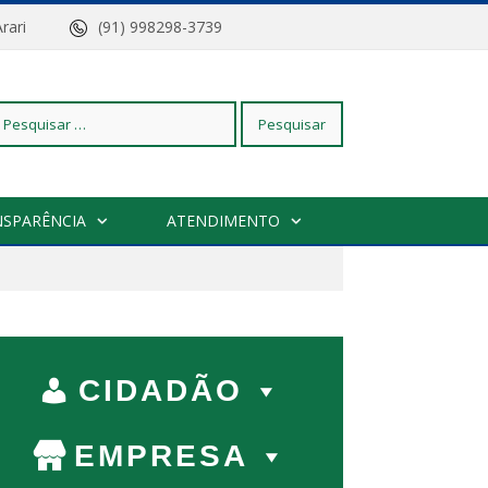
z do Arari
(91) 998298-3739
squisar
NSPARÊNCIA
ATENDIMENTO
r:
CIDADÃO
EMPRESA