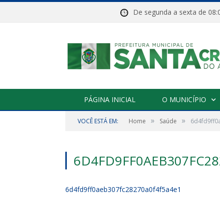
De segunda a sexta de 
PÁGINA INICIAL
O MUNICÍPIO
»
»
VOCÊ ESTÁ EM:
Home
Saúde
6d4fd9ff0
6D4FD9FF0AEB307FC28
6d4fd9ff0aeb307fc28270a0f4f5a4e1