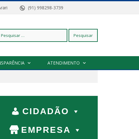
z do Arari
(91) 998298-3739
squisar
NSPARÊNCIA
ATENDIMENTO
r:
CIDADÃO
EMPRESA