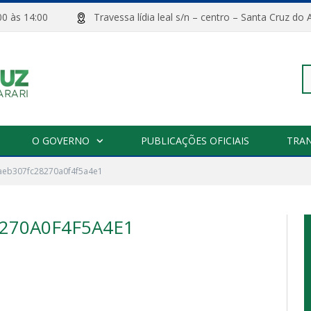
08:00 às 14:00
Travessa lídia leal s/n – centro – Santa Cru
Pe
O GOVERNO
PUBLICAÇÕES OFICIAIS
TRA
aeb307fc28270a0f4f5a4e1
po
270A0F4F5A4E1