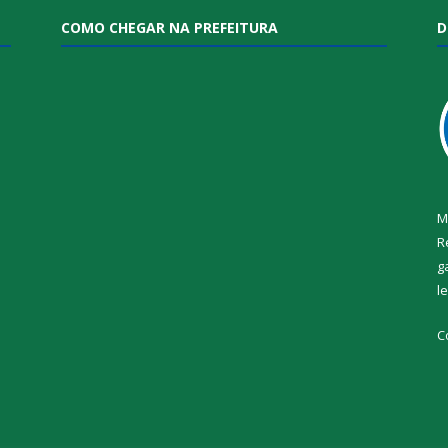
COMO CHEGAR NA PREFEITURA
D
M
R
g
l
i
C