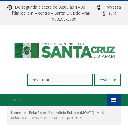
De segunda a sexta de 08:00 às 14:00
Travessa
lídia leal s/n – centro – Santa Cruz do Arari
(91)
998298-3739
Pesquisar
por:
MENU
»
»
Home
Relação do Patrimônio Público (MÓVEIS)
01-
Relacao-de-Bens-Moveis-FME-FMS-JAN-2019