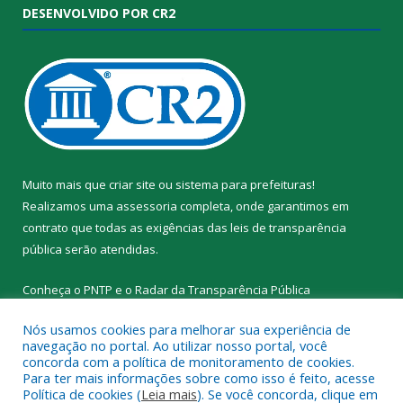
DESENVOLVIDO POR CR2
Muito mais que
criar site
ou
sistema para prefeituras
!
Realizamos uma
assessoria
completa, onde garantimos em
contrato que todas as exigências das
leis de transparência
pública
serão atendidas.
Conheça o
PNTP
e o
Radar da Transparência Pública
Nós usamos cookies para melhorar sua experiência de
navegação no portal. Ao utilizar nosso portal, você
concorda com a política de monitoramento de cookies.
Para ter mais informações sobre como isso é feito, acesse
Todos os direitos reservados a Prefeitura Municipal de Santa
Política de cookies (
Leia mais
). Se você concorda, clique em
Cruz do Arari.