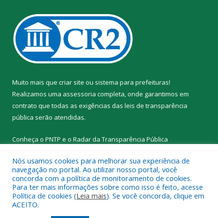
Muito mais que
criar site
ou
sistema para prefeituras
!
Realizamos uma
assessoria
completa, onde garantimos em
contrato que todas as exigências das
leis de transparência
pública
serão atendidas.
Conheça o
PNTP
e o
Radar da Transparência Pública
Nós usamos cookies para melhorar sua experiência de
navegação no portal. Ao utilizar nosso portal, você
concorda com a política de monitoramento de cookies.
Para ter mais informações sobre como isso é feito, acesse
Todos os direitos reservados a Prefeitura Municipal de Santa
Política de cookies (
Leia mais
). Se você concorda, clique em
Cruz do Arari.
ACEITO.