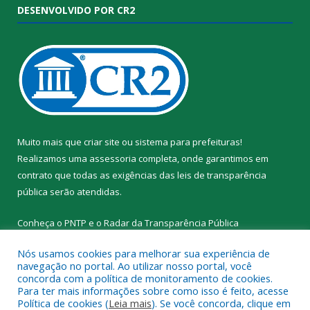
DESENVOLVIDO POR CR2
Muito mais que
criar site
ou
sistema para prefeituras
!
Realizamos uma
assessoria
completa, onde garantimos em
contrato que todas as exigências das
leis de transparência
pública
serão atendidas.
Conheça o
PNTP
e o
Radar da Transparência Pública
Nós usamos cookies para melhorar sua experiência de
navegação no portal. Ao utilizar nosso portal, você
concorda com a política de monitoramento de cookies.
Para ter mais informações sobre como isso é feito, acesse
Todos os direitos reservados a Prefeitura Municipal de Santa
Política de cookies (
Leia mais
). Se você concorda, clique em
Cruz do Arari.