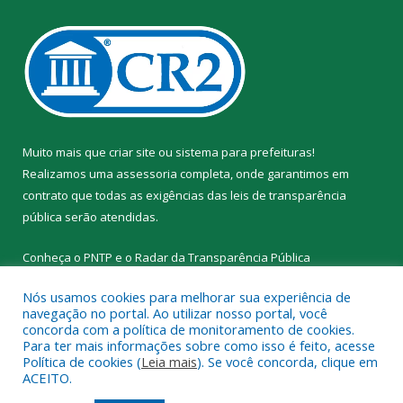
Muito mais que
criar site
ou
sistema para prefeituras
!
Realizamos uma
assessoria
completa, onde garantimos em
contrato que todas as exigências das
leis de transparência
pública
serão atendidas.
Conheça o
PNTP
e o
Radar da Transparência Pública
Nós usamos cookies para melhorar sua experiência de
navegação no portal. Ao utilizar nosso portal, você
concorda com a política de monitoramento de cookies.
Para ter mais informações sobre como isso é feito, acesse
Todos os direitos reservados a Prefeitura Municipal de Santa
Política de cookies (
Leia mais
). Se você concorda, clique em
Cruz do Arari.
ACEITO.