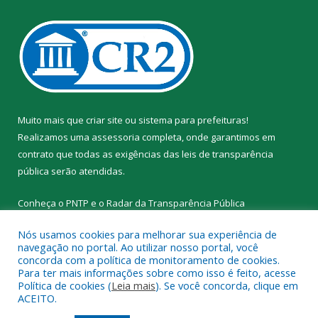
Muito mais que
criar site
ou
sistema para prefeituras
!
Realizamos uma
assessoria
completa, onde garantimos em
contrato que todas as exigências das
leis de transparência
pública
serão atendidas.
Conheça o
PNTP
e o
Radar da Transparência Pública
Nós usamos cookies para melhorar sua experiência de
navegação no portal. Ao utilizar nosso portal, você
concorda com a política de monitoramento de cookies.
Para ter mais informações sobre como isso é feito, acesse
Todos os direitos reservados a Prefeitura Municipal de Santa
Política de cookies (
Leia mais
). Se você concorda, clique em
Cruz do Arari.
ACEITO.