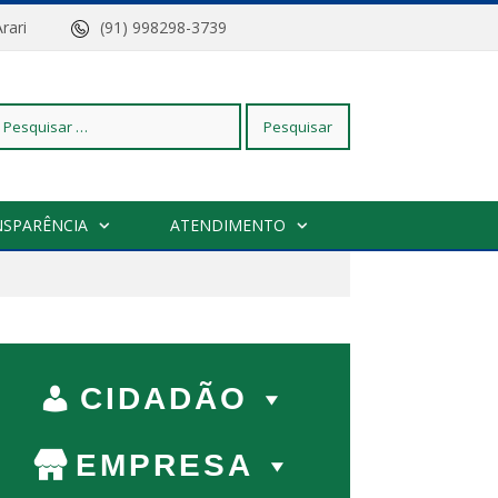
z do Arari
(91) 998298-3739
squisar
NSPARÊNCIA
ATENDIMENTO
r:
CIDADÃO
EMPRESA