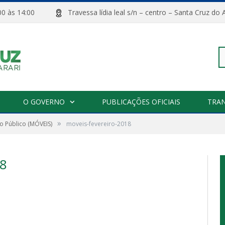
08:00 às 14:00
Travessa lídia leal s/n – centro – Santa Cru
Pe
O GOVERNO
PUBLICAÇÕES OFICIAIS
TRA
»
o Público (MÓVEIS)
moveis-fevereiro-2018
po
8