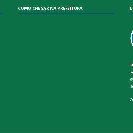
COMO CHEGAR NA PREFEITURA
D
M
R
g
l
i
C