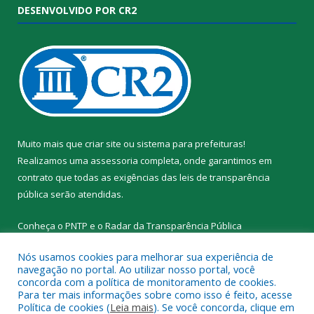
DESENVOLVIDO POR CR2
Muito mais que
criar site
ou
sistema para prefeituras
!
Realizamos uma
assessoria
completa, onde garantimos em
contrato que todas as exigências das
leis de transparência
pública
serão atendidas.
Conheça o
PNTP
e o
Radar da Transparência Pública
Nós usamos cookies para melhorar sua experiência de
navegação no portal. Ao utilizar nosso portal, você
concorda com a política de monitoramento de cookies.
Para ter mais informações sobre como isso é feito, acesse
Todos os direitos reservados a Prefeitura Municipal de Santa
Política de cookies (
Leia mais
). Se você concorda, clique em
Cruz do Arari.