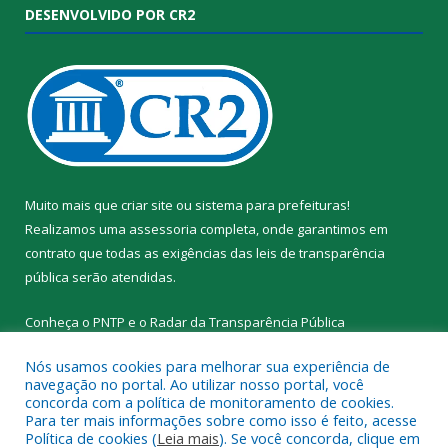
DESENVOLVIDO POR CR2
Muito mais que
criar site
ou
sistema para prefeituras
!
Realizamos uma
assessoria
completa, onde garantimos em
contrato que todas as exigências das
leis de transparência
pública
serão atendidas.
Conheça o
PNTP
e o
Radar da Transparência Pública
Nós usamos cookies para melhorar sua experiência de
navegação no portal. Ao utilizar nosso portal, você
concorda com a política de monitoramento de cookies.
Para ter mais informações sobre como isso é feito, acesse
Todos os direitos reservados a Prefeitura Municipal de Santa
Política de cookies (
Leia mais
). Se você concorda, clique em
Cruz do Arari.