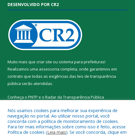
DESENVOLVIDO POR CR2
Muito mais que
criar site
ou
sistema para prefeituras
!
Realizamos uma
assessoria
completa, onde garantimos em
contrato que todas as exigências das
leis de transparência
pública
serão atendidas.
Conheça o
PNTP
e o
Radar da Transparência Pública
Nós usamos cookies para melhorar sua experiência de
navegação no portal. Ao utilizar nosso portal, você
concorda com a política de monitoramento de cookies.
Para ter mais informações sobre como isso é feito, acesse
Todos os direitos reservados a Prefeitura Municipal de Santa
Política de cookies (
Leia mais
). Se você concorda, clique em
Cruz do Arari.