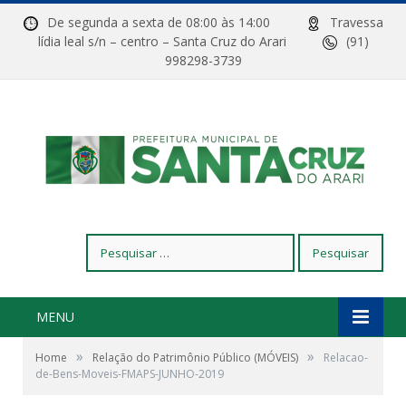
De segunda a sexta de 08:00 às 14:00
Travessa
lídia leal s/n – centro – Santa Cruz do Arari
(91)
998298-3739
Pesquisar
por:
MENU
»
»
Home
Relação do Patrimônio Público (MÓVEIS)
Relacao-
de-Bens-Moveis-FMAPS-JUNHO-2019