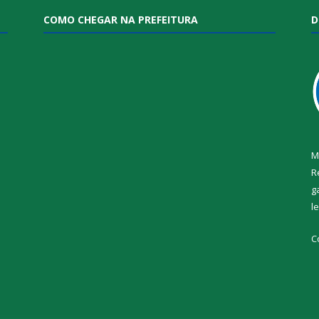
COMO CHEGAR NA PREFEITURA
D
M
R
g
l
i
C