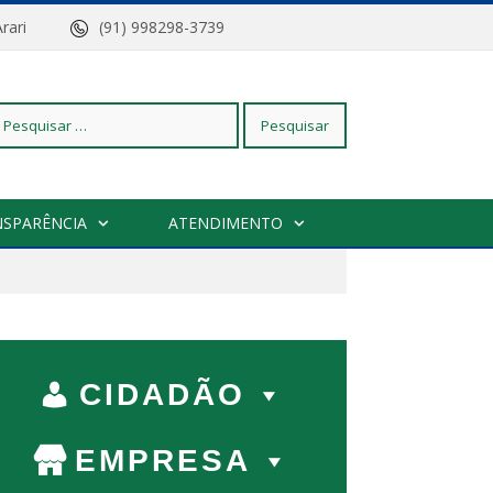
z do Arari
(91) 998298-3739
squisar
NSPARÊNCIA
ATENDIMENTO
r:
CIDADÃO
EMPRESA