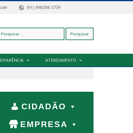
z do Arari
(91) 998298-3739
squisar
NSPARÊNCIA
ATENDIMENTO
r:
CIDADÃO
EMPRESA