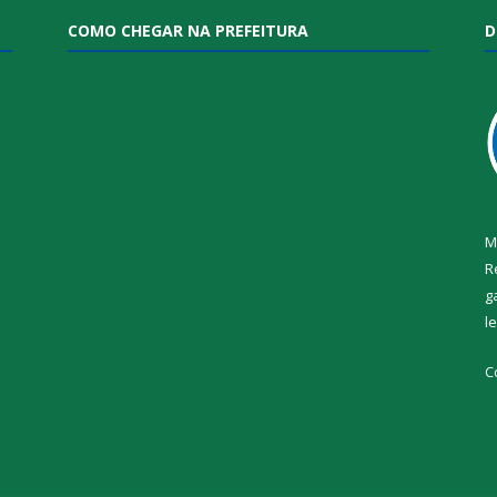
COMO CHEGAR NA PREFEITURA
D
M
R
g
l
i
C