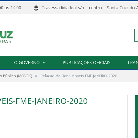
08:00 às 14:00
Travessa lídia leal s/n – centro – Santa Cru
Pe
O GOVERNO
PUBLICAÇÕES OFICIAIS
TRA
»
o Público (MÓVEIS)
Relacao-de-Bens-Moveis-FME-JANEIRO-2020
po
EIS-FME-JANEIRO-2020