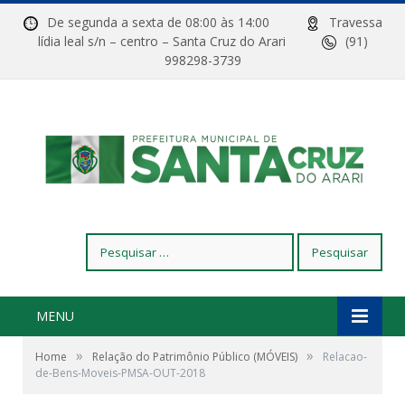
De segunda a sexta de 08:00 às 14:00
Travessa
lídia leal s/n – centro – Santa Cruz do Arari
(91)
998298-3739
Pesquisar
por:
MENU
»
»
Home
Relação do Patrimônio Público (MÓVEIS)
Relacao-
de-Bens-Moveis-PMSA-OUT-2018