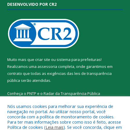
DESENVOLVIDO POR CR2
Muito mais que
criar site
ou
sistema para prefeituras
!
Realizamos uma
assessoria
completa, onde garantimos em
contrato que todas as exigências das
leis de transparência
pública
serão atendidas.
Conheça o
PNTP
e o
Radar da Transparência Pública
Nós usamos cookies para melhorar sua experiência de
navegação no portal. Ao utilizar nosso portal, você
concorda com a política de monitoramento de cookies.
Para ter mais informações sobre como isso é feito, acesse
Todos os direitos reservados a Prefeitura Municipal de Santa
Política de cookies (
Leia mais
). Se você concorda, clique em
Cruz do Arari.