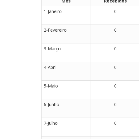
Mês
Recebidos
1-Janeiro
0
2-Fevereiro
0
3-Março
0
4-Abril
0
5-Maio
0
6-Junho
0
7-Julho
0