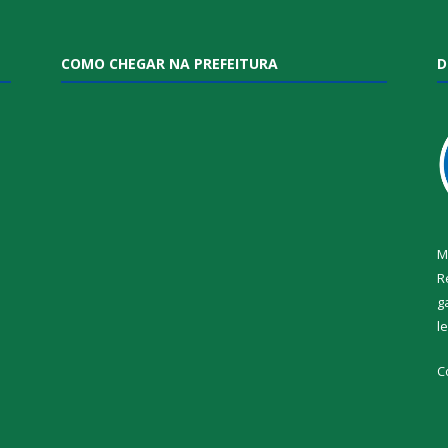
COMO CHEGAR NA PREFEITURA
D
M
R
g
l
i
C