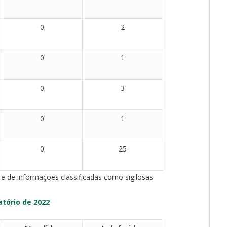
0
2
0
1
0
3
0
1
0
25
 e de informações classificadas como sigilosas
atório de 2022