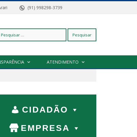
z do Arari
(91) 998298-3739
squisar
NSPARÊNCIA
ATENDIMENTO
r:
CIDADÃO
EMPRESA