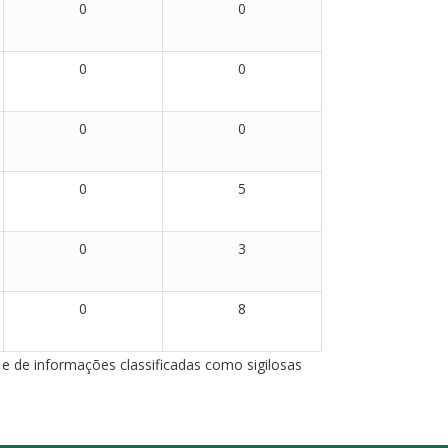
0
0
0
0
0
0
0
5
0
3
0
8
 e de informações classificadas como sigilosas