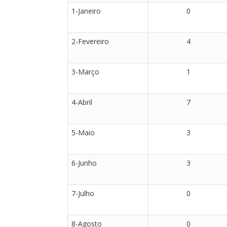
1-Janeiro
0
2-Fevereiro
4
3-Março
1
4-Abril
7
5-Maio
3
6-Junho
3
7-Julho
0
8-Agosto
0