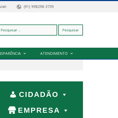
z do Arari
(91) 998298-3739
squisar
NSPARÊNCIA
ATENDIMENTO
r:
CIDADÃO
EMPRESA