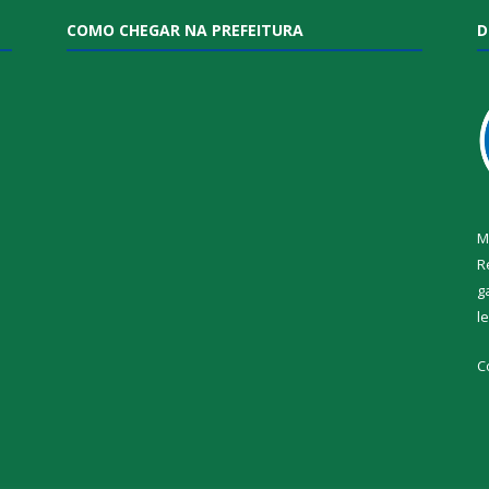
COMO CHEGAR NA PREFEITURA
D
M
R
g
l
i
C