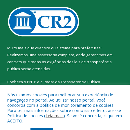
Muito mais que
criar site
ou
sistema para prefeituras
!
Realizamos uma
assessoria
completa, onde garantimos em
contrato que todas as exigências das
leis de transparência
pública
serão atendidas.
Conheça o
PNTP
e o
Radar da Transparência Pública
Nós usamos cookies para melhorar sua experiência de
navegação no portal. Ao utilizar nosso portal, você
concorda com a política de monitoramento de cookies.
Para ter mais informações sobre como isso é feito, acesse
Todos os direitos reservados a Prefeitura Municipal de Santa
Política de cookies (
Leia mais
). Se você concorda, clique em
Cruz do Arari.
ACEITO.