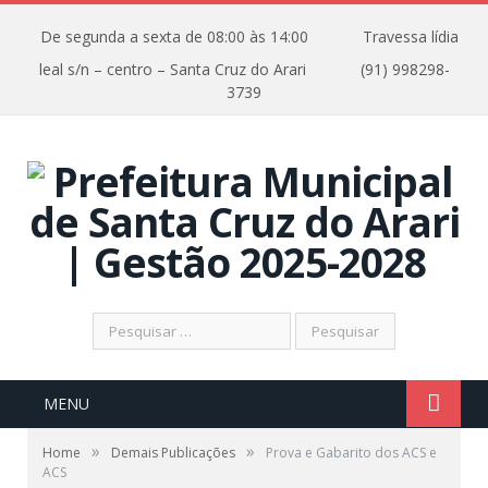
De segunda a sexta de 08:00 às 14:00
Travessa lídia
leal s/n – centro – Santa Cruz do Arari
(91) 998298-
3739
Pesquisar
por:
MENU
»
»
Home
Demais Publicações
Prova e Gabarito dos ACS e
ACS