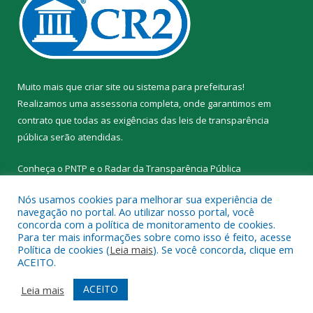
Muito mais que
criar site
ou
sistema para prefeituras
!
Realizamos uma
assessoria
completa, onde garantimos em
contrato que todas as exigências das
leis de transparência
pública
serão atendidas.
Conheça o
PNTP
e o
Radar da Transparência Pública
Nós usamos cookies para melhorar sua experiência de
navegação no portal. Ao utilizar nosso portal, você
concorda com a política de monitoramento de cookies.
Para ter mais informações sobre como isso é feito, acesse
Todos os direitos reservados a Prefeitura Municipal de Santa
Política de cookies (
Leia mais
). Se você concorda, clique em
Cruz do Arari.
ACEITO.
Mapa do Site
Acessar Área Administrativa
ACEITO
Leia mais
Acessar Webmail