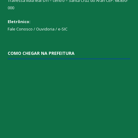
Travessa lídia leal s/n – centro – Santa Cruz do Arari CEP: 68.850-
000
Eletrônico:
Fale Conosco / Ouvidoria / e-SIC
COMO CHEGAR NA PREFEITURA