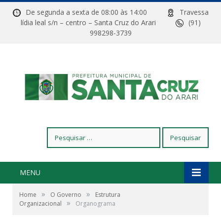
De segunda a sexta de 08:00 às 14:00
Travessa
lídia leal s/n – centro – Santa Cruz do Arari
(91)
998298-3739
Pesquisar
por:
MENU
»
»
Home
O Governo
Estrutura
»
Organizacional
Organograma