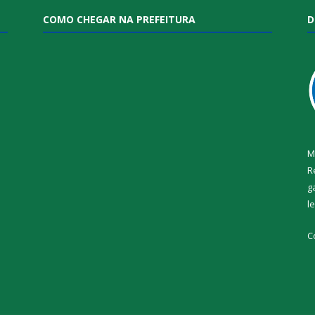
COMO CHEGAR NA PREFEITURA
D
M
R
g
l
i
C