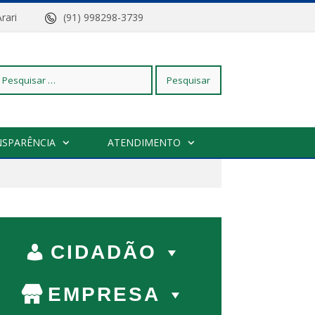
z do Arari
(91) 998298-3739
squisar
NSPARÊNCIA
ATENDIMENTO
r:
CIDADÃO
EMPRESA