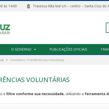
08:00 às 14:00
Travessa lídia leal s/n – centro – Santa Cru
Pe
O GOVERNO
PUBLICAÇÕES OFICIAIS
TRA
»
cia
Convênios / Transferências Voluntárias
po
RÊNCIAS VOLUNTÁRIAS
xo e
filtre conforme sua necessidade
, utilizando a
ferramenta de