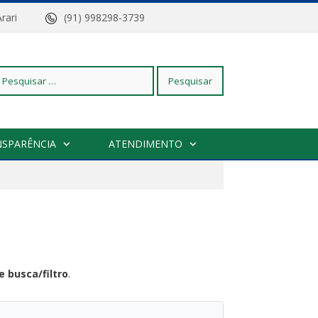
z do Arari
(91) 998298-3739
squisar
NSPARÊNCIA
ATENDIMENTO
r:
 busca/filtro
.