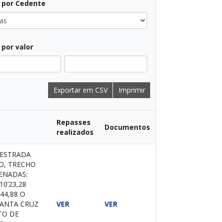
r por Cedente
r por valor
Exportar em CSV
Imprimir
Repasses
Documentos
realizados
 ESTRADA
O, TRECHO
ENADAS:
10’23,28
’44,88 O
SANTA CRUZ
VER
VER
TO DE