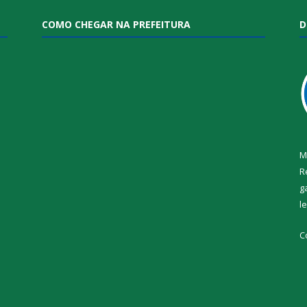
COMO CHEGAR NA PREFEITURA
D
M
R
g
l
i
C