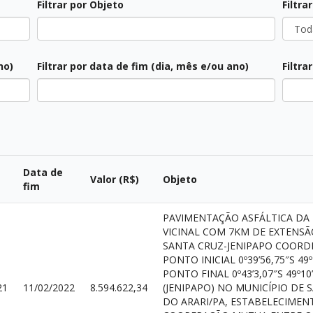
Filtrar por Objeto
Filtra
no)
Filtrar por data de fim (dia, mês e/ou ano)
Filtra
Data de
Valor (R$)
Objeto
fim
PAVIMENTAÇÃO ASFÁLTICA DA
VICINAL COM 7KM DE EXTENSÃ
SANTA CRUZ-JENIPAPO COORD
PONTO INICIAL 0º39’56,75″S 49º
PONTO FINAL 0º43’3,07″S 49º10
21
11/02/2022
8.594.622,34
(JENIPAPO) NO MUNICÍPIO DE 
DO ARARI/PA, ESTABELECIMEN