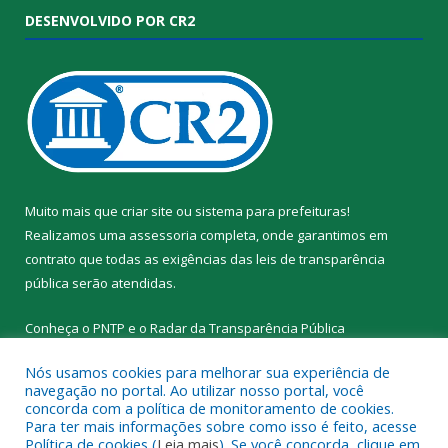
DESENVOLVIDO POR CR2
Muito mais que
criar site
ou
sistema para prefeituras
!
Realizamos uma
assessoria
completa, onde garantimos em
contrato que todas as exigências das
leis de transparência
pública
serão atendidas.
Conheça o
PNTP
e o
Radar da Transparência Pública
Nós usamos cookies para melhorar sua experiência de
navegação no portal. Ao utilizar nosso portal, você
concorda com a política de monitoramento de cookies.
Para ter mais informações sobre como isso é feito, acesse
Todos os direitos reservados a Prefeitura Municipal de Santa
Política de cookies (
Leia mais
). Se você concorda, clique em