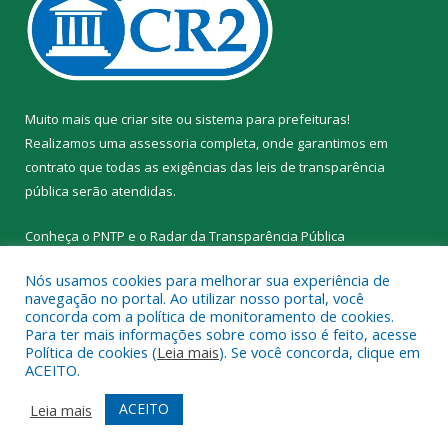
Muito mais que
criar site
ou
sistema para prefeituras
!
Realizamos uma
assessoria
completa, onde garantimos em
contrato que todas as exigências das
leis de transparência
pública
serão atendidas.
Conheça o
PNTP
e o
Radar da Transparência Pública
Nós usamos cookies para melhorar sua experiência de
navegação no portal. Ao utilizar nosso portal, você
concorda com a política de monitoramento de cookies.
Para ter mais informações sobre como isso é feito, acesse
Todos os direitos reservados a Prefeitura Municipal de Santa
Política de cookies (
Leia mais
). Se você concorda, clique em
Cruz do Arari.
ACEITO.
Mapa do Site
Acessar Área Administrativa
ACEITO
Leia mais
Acessar Webmail