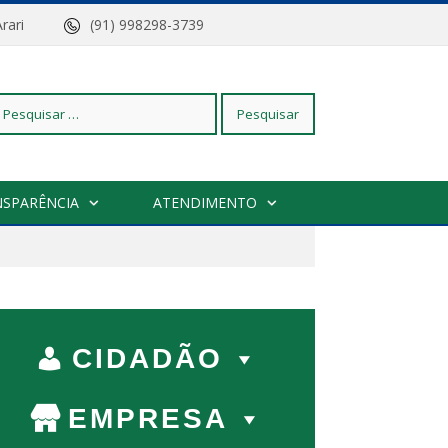
z do Arari
(91) 998298-3739
squisar
NSPARÊNCIA
ATENDIMENTO
r:
CIDADÃO
EMPRESA