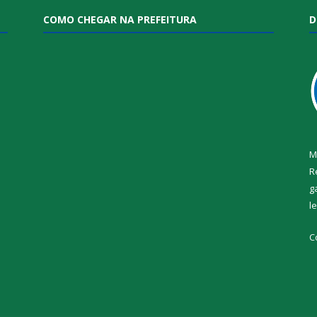
COMO CHEGAR NA PREFEITURA
D
M
R
g
l
i
C