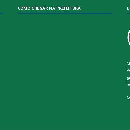
COMO CHEGAR NA PREFEITURA
D
M
R
g
l
i
C