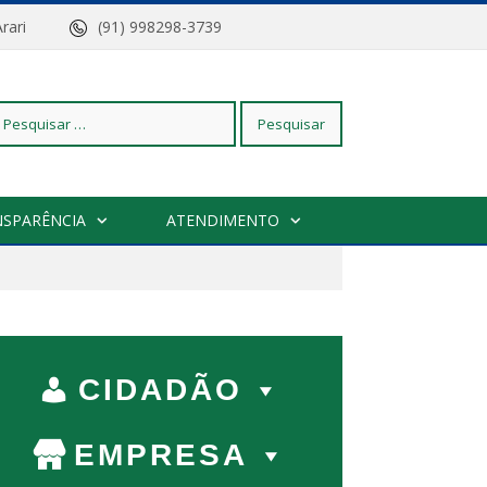
z do Arari
(91) 998298-3739
squisar
NSPARÊNCIA
ATENDIMENTO
r:
CIDADÃO
EMPRESA