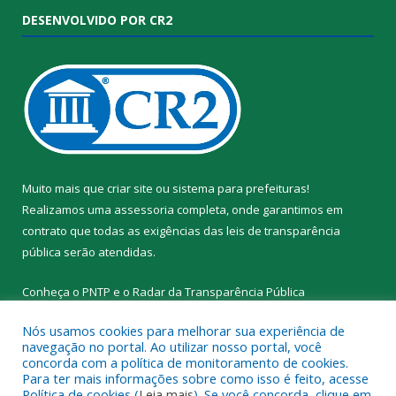
DESENVOLVIDO POR CR2
Muito mais que
criar site
ou
sistema para prefeituras
!
Realizamos uma
assessoria
completa, onde garantimos em
contrato que todas as exigências das
leis de transparência
pública
serão atendidas.
Conheça o
PNTP
e o
Radar da Transparência Pública
Nós usamos cookies para melhorar sua experiência de
navegação no portal. Ao utilizar nosso portal, você
concorda com a política de monitoramento de cookies.
Para ter mais informações sobre como isso é feito, acesse
Todos os direitos reservados a Prefeitura Municipal de Santa
Política de cookies (
Leia mais
). Se você concorda, clique em