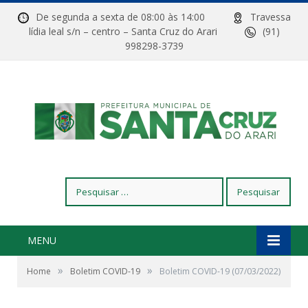
De segunda a sexta de 08:00 às 14:00
Travessa
lídia leal s/n – centro – Santa Cruz do Arari
(91)
998298-3739
Pesquisar
por:
MENU
»
»
Home
Boletim COVID-19
Boletim COVID-19 (07/03/2022)