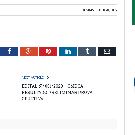
DEMAIS PUBLICAÇÕES
tter
Facebook
Google+
Pinterest
LinkedIn
Tumblr
Email
E
NEXT ARTICLE
a
EDITAL Nº 001/2023 – CMDCA –
e
RESULTADO PRELIMINAR PROVA
o
OBJETIVA
)