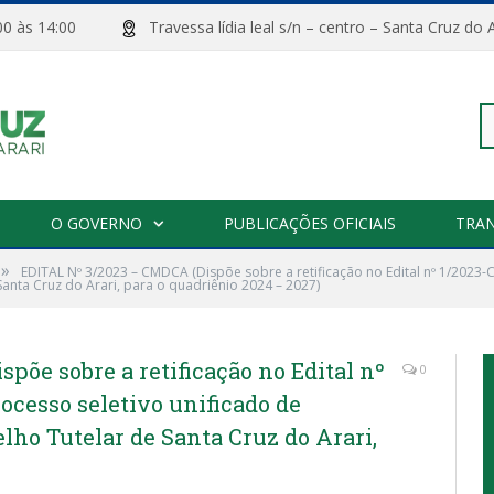
08:00 às 14:00
Travessa lídia leal s/n – centro – Santa Cru
Pe
O GOVERNO
PUBLICAÇÕES OFICIAIS
TRA
»
EDITAL Nº 3/2023 – CMDCA (Dispõe sobre a retificação no Edital nº 1/2023-
po
nta Cruz do Arari, para o quadriênio 2024 – 2027)
põe sobre a retificação no Edital nº
0
ocesso seletivo unificado de
ho Tutelar de Santa Cruz do Arari,
)