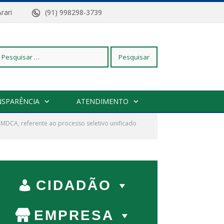
z do Arari
(91) 998298-3739
squisar
NSPARÊNCIA
ATENDIMENTO
CMDCA, referente ao processo seletivo unificado
r:
CIDADÃO
EMPRESA