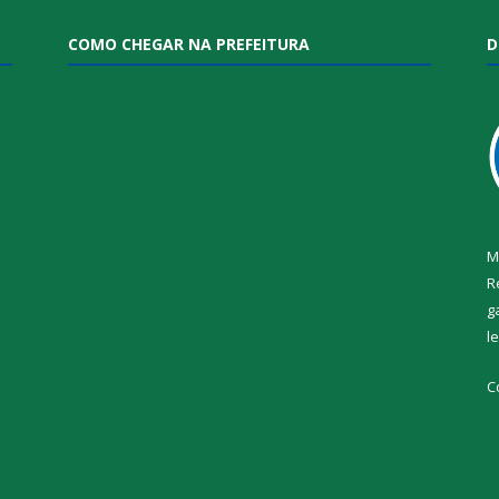
COMO CHEGAR NA PREFEITURA
D
M
R
g
l
i
C