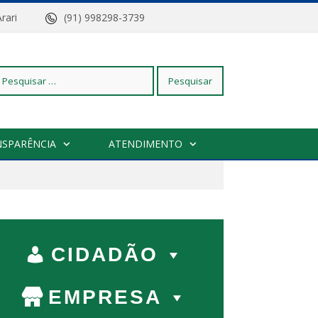
z do Arari
(91) 998298-3739
squisar
NSPARÊNCIA
ATENDIMENTO
r:
CIDADÃO
EMPRESA