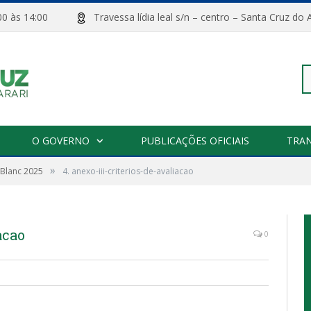
08:00 às 14:00
Travessa lídia leal s/n – centro – Santa Cru
Pe
O GOVERNO
PUBLICAÇÕES OFICIAIS
TRA
»
r Blanc 2025
4. anexo-iii-criterios-de-avaliacao
po
acao
0