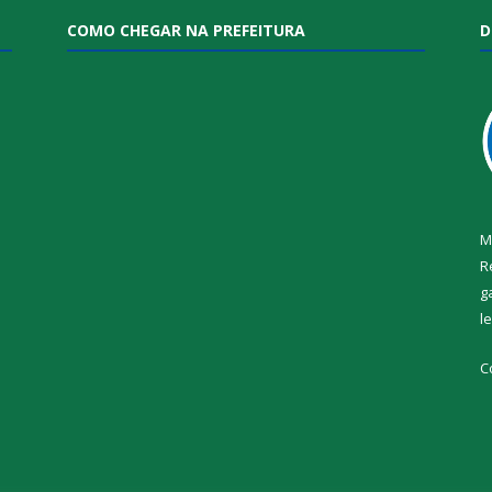
COMO CHEGAR NA PREFEITURA
D
M
R
g
l
i
C