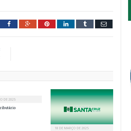
tter
Facebook
Google+
Pinterest
LinkedIn
Tumblr
Email
E
5
HO DE 2025
ributário
18 DE MARÇO DE 2025