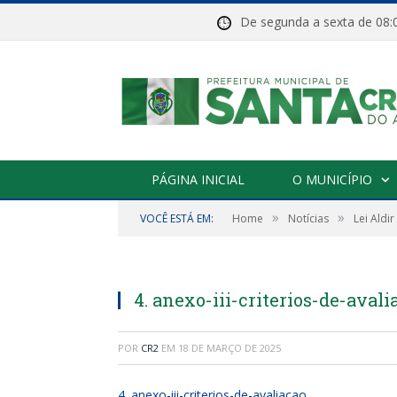
De segunda a sexta de 
PÁGINA INICIAL
O MUNICÍPIO
»
»
VOCÊ ESTÁ EM:
Home
Notícias
Lei Aldi
4. anexo-iii-criterios-de-avali
POR
CR2
EM
18 DE MARÇO DE 2025
4. anexo-iii-criterios-de-avaliacao