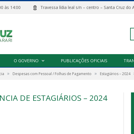
08:00 às 14:00
Travessa lídia leal s/n – centro – Santa Cru
Pe
O GOVERNO
PUBLICAÇÕES OFICIAIS
TRA
»
»
cia
Despesas com Pessoal / Folhas de Pagamento
Estagiários – 2024
po
CIA DE ESTAGIÁRIOS – 2024