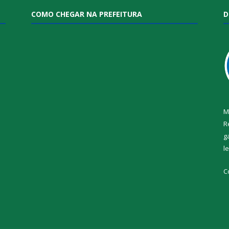
COMO CHEGAR NA PREFEITURA
D
M
R
g
l
i
C