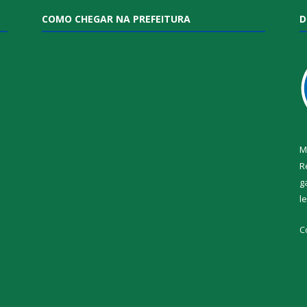
COMO CHEGAR NA PREFEITURA
D
M
R
g
l
i
C