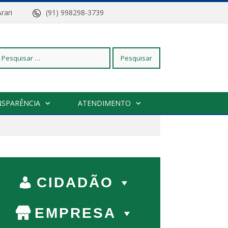
z do Arari
(91) 998298-3739
squisar
NSPARÊNCIA
ATENDIMENTO
r:
CIDADÃO
EMPRESA