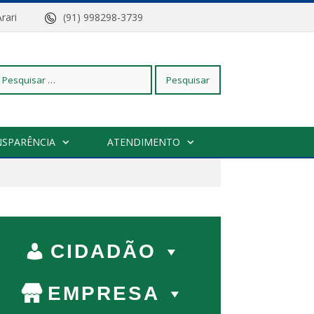
z do Arari
(91) 998298-3739
squisar
NSPARÊNCIA
ATENDIMENTO
r:
CIDADÃO
EMPRESA