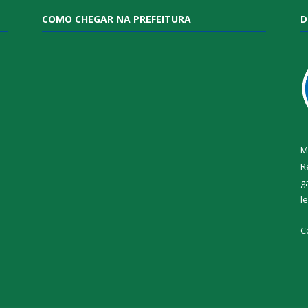
COMO CHEGAR NA PREFEITURA
D
M
R
g
l
i
C